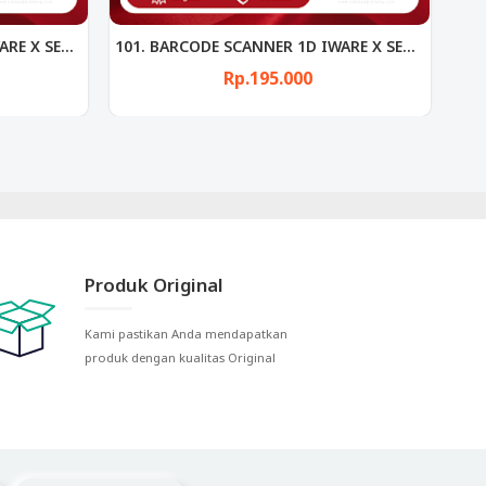
101. BARCODE SCANNER 1D IWARE X SERIES 101 USB
2D OMNI Barcode Scanner Iware X-Series 208
Rp.550.000
Produk Original
Kami pastikan Anda mendapatkan
produk dengan kualitas Original