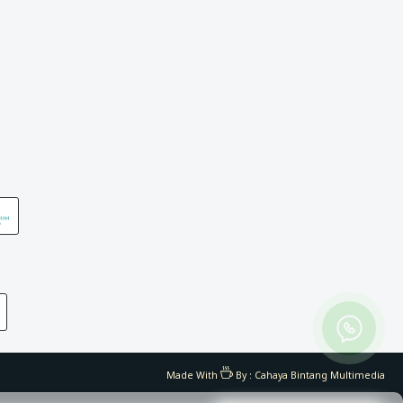
Made With
By :
Cahaya Bintang Multimedia