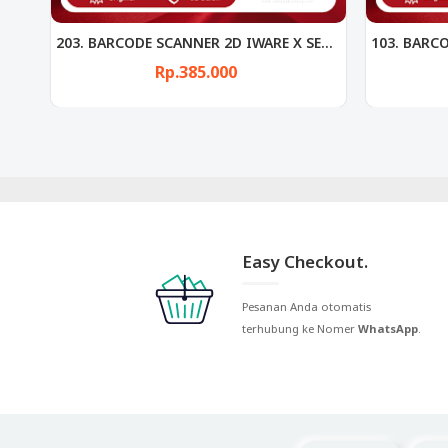
203. BARCODE SCANNER 2D IWARE X SERIES 203 USB + WIRELESS + BT
103. BARCODE SCANNER 1D IWARE X SERIES 103 USB + WIRELESS + BT
Rp.370.000
Easy Checkout.
Pesanan Anda otomatis
terhubung ke Nomer
WhatsApp
.